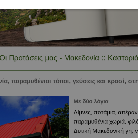
Κεντρικ
Ηλεία
Αττική
Κοζάνη
Κορινθί
Βοιωτία
Πιερία
Μεσσην
Εύβοια
Φλώριν
Ευρυτα
Οι Προτάσεις μας - Μακεδονία :: Καστορι
Φθιώτι
Φωκίδα
νία, παραμυθένιοι τόποι, γεύσεις και κρασί, στ
Με δύο λόγια
Λίμνες, ποτάμια, απέρα
παραμυθένια χωριά, φιλ
Δυτική Μακεδονική γη, ν