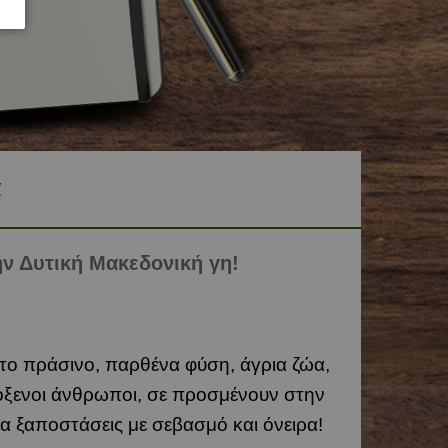
ή Μακεδονία
α
ία
α
νία
ά
δα
ην Δυτική Μακεδονική γη!
ντο πράσινο, παρθένα φύση, άγρια ζώα,
όξενοι άνθρωποι, σε προσμένουν στην
α ξαποστάσεις με σεβασμό και όνειρα!