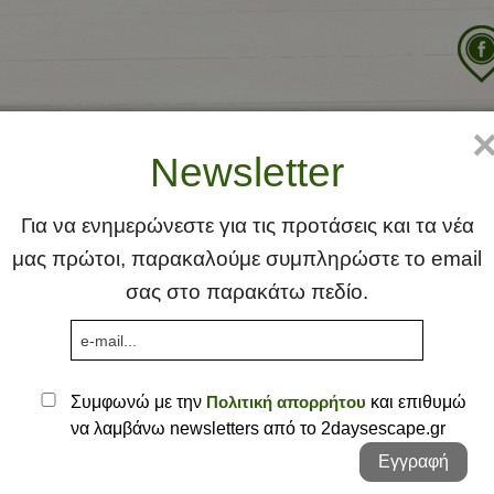
χική
Ιδέα
Φλέας Γη
Προτάσεις
Σκέψει
Newsletter
Αττική
Αθήνα
Ήπειρος
Κηφισιά
Άρτα
Για να ενημερώνεστε για τις προτάσεις και τα νέα
μας πρώτοι, παρακαλούμε συμπληρώστε το email
Θεσσαλία
Νέα Μά
Γιάννεν
Λάρισα
σας στο παρακάτω πεδίο.
Θράκη
Πεντέλ
Έβρος 
Κυκλάδες
Τατόι
Κέα
Μακεδονία
Πάρος -
Γρεβεν
Συμφωνώ με την
Πολιτική απορρήτου
και επιθυμώ
να λαμβάνω newsletters από το 2daysescape.gr
Πελοπόννησος
Δυτική 
Αρκαδί
Εγγραφή
Στερεά Ελλάδα
Καστορ
Αχαΐα
Αιτωλο