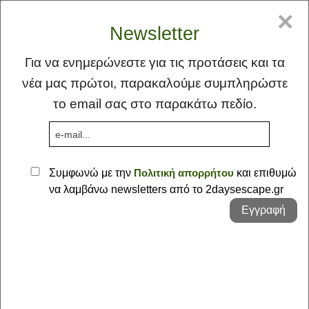
GR
EN
×
Newsletter
Για να ενημερώνεστε για τις προτάσεις και τα
νέα μας πρώτοι, παρακαλούμε συμπληρώστε
το email σας στο παρακάτω πεδίο.
MENU
Συμφωνώ με την
Πολιτική απορρήτου
και επιθυμώ
να λαμβάνω newsletters από το 2daysescape.gr
Αρχική
Εγγραφή
Ιδέα
Φλέας Γη
Οι Προτάσεις μας - Στερεά Ελλάδα ::
Προτάσεις
Φθιώτιδα
Σκέψεις