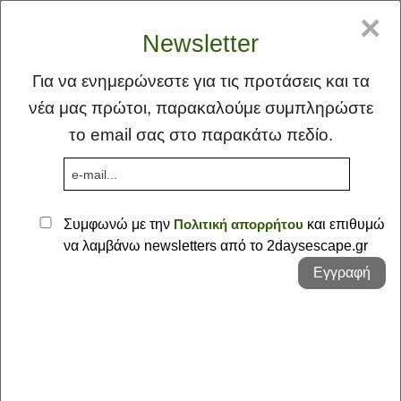
GR
EN
×
Newsletter
Για να ενημερώνεστε για τις προτάσεις και τα
νέα μας πρώτοι, παρακαλούμε συμπληρώστε
το email σας στο παρακάτω πεδίο.
MENU
Συμφωνώ με την
Πολιτική απορρήτου
και επιθυμώ
να λαμβάνω newsletters από το 2daysescape.gr
Αρχική
Εγγραφή
Ιδέα
Φλέας Γη
Οι Προτάσεις μας - Πελοπόννησος
Προτάσεις
Σκέψεις