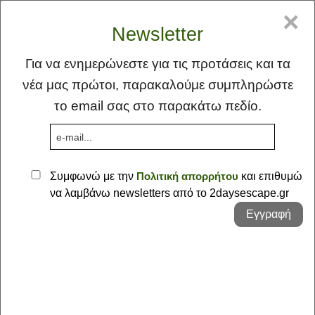
GR
EN
×
Newsletter
Για να ενημερώνεστε για τις προτάσεις και τα
νέα μας πρώτοι, παρακαλούμε συμπληρώστε
το email σας στο παρακάτω πεδίο.
MENU
Συμφωνώ με την
Πολιτική απορρήτου
και επιθυμώ
να λαμβάνω newsletters από το 2daysescape.gr
Αρχική
Εγγραφή
Ιδέα
Φλέας Γη
Οι Προτάσεις μας - διαδρομές
Προτάσεις
Σκέψεις