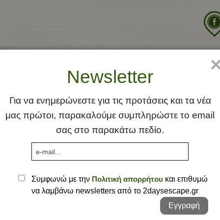
χική
Ιδέα
Φλέας Γη
Προτάσεις
Σκέψει
Newsletter
Αττική
Αθήνα
Ήπειρος
Κηφισιά
Άρτα
Για να ενημερώνεστε για τις προτάσεις και τα νέα
μας πρώτοι, παρακαλούμε συμπληρώστε το email
Θεσσαλία
Νέα Μά
Γιάννεν
Λάρισα
σας στο παρακάτω πεδίο.
Θράκη
Πεντέλ
Έβρος 
Κυκλάδες
Τατόι
Κέα
Μακεδονία
Πάρος -
Γρεβεν
Συμφωνώ με την
Πολιτική απορρήτου
και επιθυμώ
να λαμβάνω newsletters από το 2daysescape.gr
Πελοπόννησος
Δυτική 
Αρκαδί
Εγγραφή
Στερεά Ελλάδα
Καστορ
Αχαΐα
Αιτωλο