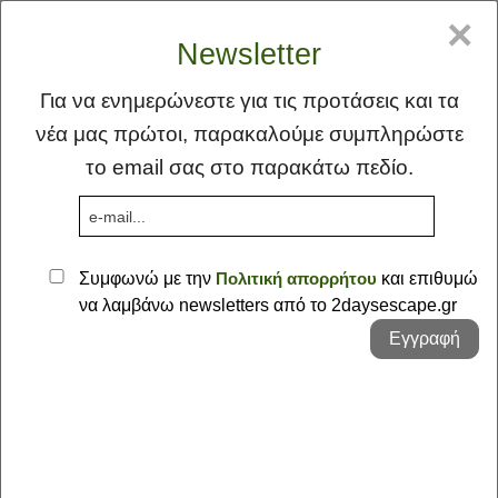
GR
EN
×
Newsletter
Για να ενημερώνεστε για τις προτάσεις και τα
νέα μας πρώτοι, παρακαλούμε συμπληρώστε
το email σας στο παρακάτω πεδίο.
MENU
Συμφωνώ με την
Πολιτική απορρήτου
και επιθυμώ
να λαμβάνω newsletters από το 2daysescape.gr
Αρχική
Εγγραφή
Ιδέα
Φλέας Γη
Οι Προτάσεις μας - απόδραση
Προτάσεις
Σκέψεις