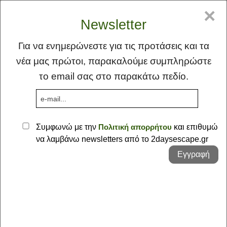
GR
EN
×
Newsletter
Για να ενημερώνεστε για τις προτάσεις και τα
νέα μας πρώτοι, παρακαλούμε συμπληρώστε
το email σας στο παρακάτω πεδίο.
MENU
Συμφωνώ με την
Πολιτική απορρήτου
και επιθυμώ
να λαμβάνω newsletters από το 2daysescape.gr
Αρχική
Εγγραφή
Ιδέα
Φλέας Γη
Ταξιδεύοντας στα Βαρδούσια
Προτάσεις
Σκέψεις