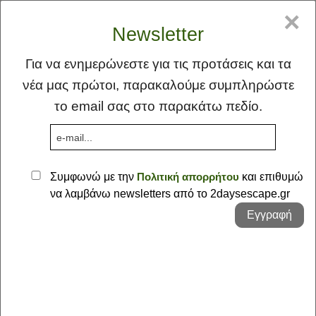
GR
EN
×
Newsletter
Για να ενημερώνεστε για τις προτάσεις και τα
νέα μας πρώτοι, παρακαλούμε συμπληρώστε
το email σας στο παρακάτω πεδίο.
MENU
Συμφωνώ με την
Πολιτική απορρήτου
και επιθυμώ
να λαμβάνω newsletters από το 2daysescape.gr
Αρχική
Εγγραφή
Ιδέα
Φλέας Γη
Στην Λιβαδειά - Δουλειά, βόλτα και...
Προτάσεις
εμβόλιο
Σκέψεις